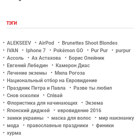
ТЭГИ
ALEKSEEV
AirPod
Brunettes Shoot Blondes
IVAN
Iphone 7
Pokémon GO
Pur Pur
purpur
Ассоль
Ах Астахова
Борис Олейник
Евгений Лебедин
Камерон Диас
Лечение экземы
Мила Рогоза
Национальный отбор на Евровидение
Праздник Петра и Павла
Разве ты любил
Снов осколки
Співай
Флористика для начинающих
Экзема
Японский диджей
евровидение 2016
замки украины
маска для волос
мир наизнанку
мода
православные праздники
финики
хурма