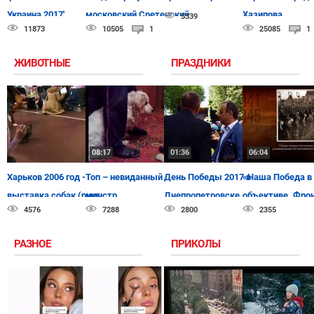
Украина 2017'
московский Сретенский
Хазипова
5339
11873
10505
1
25085
1
монастырь [25.05.2015]
ЖИВОТНЫЕ
ПРАЗДНИКИ
08:17
01:36
06:04
Харьков 2006 год -
Топ – невиданный
День Победы 2017 в
«Наша Победа в
выставка собак (ринг
монстр
Днепропетровске
объективе. Фро
4576
7288
2800
2355
йоркширских терьеров)
будни»
РАЗНОЕ
ПРИКОЛЫ