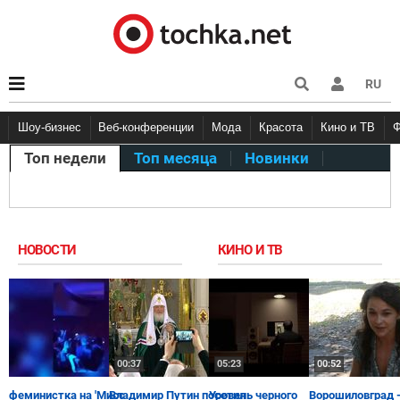
RU
Шоу-бизнес
Веб-конференции
Мода
Красота
Кино и ТВ
Топ недели
Топ месяца
Новинки
НОВОСТИ
КИНО И ТВ
00:37
05:23
00:52
феминистка на 'Мисс
Владимир Путин посетил
Уровень черного
Ворошиловград -