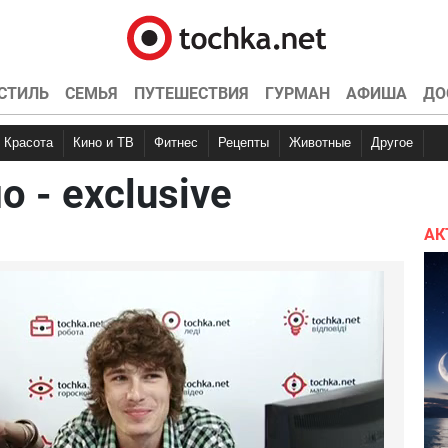
СТИЛЬ
СЕМЬЯ
ПУТЕШЕСТВИЯ
ГУРМАН
АФИША
ДО
Красота
Кино и ТВ
Фитнес
Рецепты
Животные
Другое
 - exclusive
Дом и сем
АК