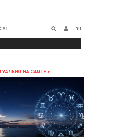
СУГ
RU
ья
Приколы
Музыка
Ukrainian Fashion
ТУАЛЬНО НА САЙТЕ