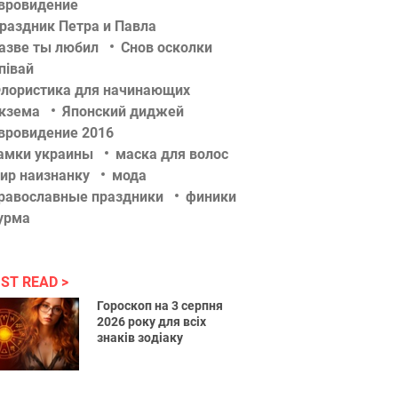
вровидение
раздник Петра и Павла
азве ты любил
Снов осколки
півай
лористика для начинающих
кзема
Японский диджей
вровидение 2016
амки украины
маска для волос
ир наизнанку
мода
равославные праздники
финики
урма
ST READ
Гороскоп на 3 серпня
2026 року для всіх
знаків зодіаку