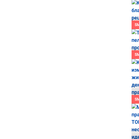
S
S
S