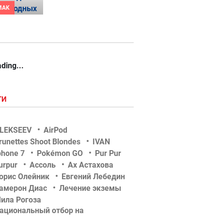
MAK
ding...
ГИ
LEKSEEV
AirPod
runettes Shoot Blondes
IVAN
phone 7
Pokémon GO
Pur Pur
urpur
Ассоль
Ах Астахова
орис Олейник
Евгений Лебедин
амерон Диас
Лечение экземы
ила Рогоза
ациональный отбор на