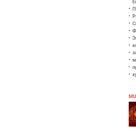
Е
П
Р
С
Ф
Э
е
з
м
п
х
MU