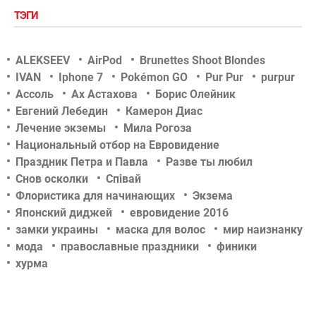
ТЭГИ
ALEKSEEV
AirPod
Brunettes Shoot Blondes
IVAN
Iphone 7
Pokémon GO
Pur Pur
purpur
Ассоль
Ах Астахова
Борис Олейник
Евгений Лебедин
Камерон Диас
Лечение экземы
Мила Рогоза
Национальный отбор на Евровидение
Праздник Петра и Павла
Разве ты любил
Снов осколки
Співай
Флористика для начинающих
Экзема
Японский диджей
евровидение 2016
замки украины
маска для волос
мир наизнанку
мода
православные праздники
финики
хурма