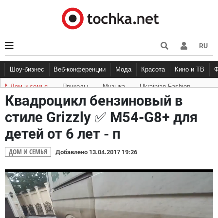
RU
Шоу-бизнес
Веб-конференции
Мода
Красота
Кино и ТВ
Дом и семья
Приколы
Музыка
Ukrainian Fashion
Квадроцикл бензиновый в
стиле Grizzly ✅ M54-G8+ для
детей от 6 лет - п
ДОМ И СЕМЬЯ
Добавлено 13.04.2017 19:26