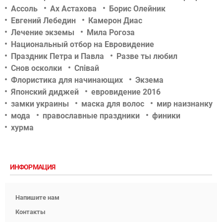
Ассоль
Ах Астахова
Борис Олейник
Евгений Лебедин
Камерон Диас
Лечение экземы
Мила Рогоза
Национальный отбор на Евровидение
Праздник Петра и Павла
Разве ты любил
Снов осколки
Співай
Флористика для начинающих
Экзема
Японский диджей
евровидение 2016
замки украины
маска для волос
мир наизнанку
мода
православные праздники
финики
хурма
ИНФОРМАЦИЯ
Напишите нам
Контакты