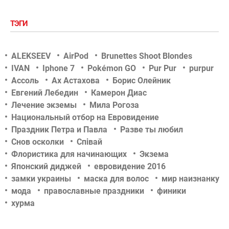
ТЭГИ
ALEKSEEV
AirPod
Brunettes Shoot Blondes
IVAN
Iphone 7
Pokémon GO
Pur Pur
purpur
Ассоль
Ах Астахова
Борис Олейник
Евгений Лебедин
Камерон Диас
Лечение экземы
Мила Рогоза
Национальный отбор на Евровидение
Праздник Петра и Павла
Разве ты любил
Снов осколки
Співай
Флористика для начинающих
Экзема
Японский диджей
евровидение 2016
замки украины
маска для волос
мир наизнанку
мода
православные праздники
финики
хурма