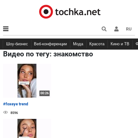
RU
Шоу-бизнес
Веб-конференции
Мода
Красота
Кино и ТВ
Видео по тегу:
знакомство
00:26
#foxeye trend
8596