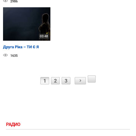
2986
03:48
Друга Ріка – ТИ Є Я
1635
1
2
3
РАДИО