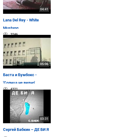
04:41
Lana Del Rey - White
Mustang
3246
05:06
Баста и Бумбокс -
'Солнца не видно'
4321
03:31
Сергей Бабкин – ДЕ БИ Я