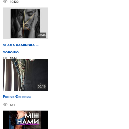
10420
03:36
SLAVA KAMINSKA —
ХОРОШО
5544
00:16
Рынок Фиников
531