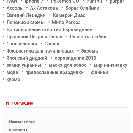
IVAN
Iphone 7
Pokémon GO
Pur Pur
purpur
Ассоль
Ах Астахова
Борис Олейник
Евгений Лебедин
Камерон Диас
Лечение экземы
Мила Рогоза
Национальный отбор на Евровидение
Праздник Петра и Павла
Разве ты любил
Снов осколки
Співай
Флористика для начинающих
Экзема
Японский диджей
евровидение 2016
замки украины
маска для волос
мир наизнанку
мода
православные праздники
финики
хурма
ИНФОРМАЦИЯ
Напишите нам
Контакты