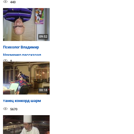
440
09:52
Психолог Владимир
Науменко рассказал
8
читательницам
tochka.net, почему ...
00:18
танец конкорд шарм
5670