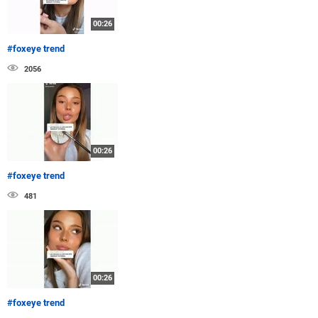
00:26
#foxeye trend
2056
00:26
#foxeye trend
481
00:26
#foxeye trend