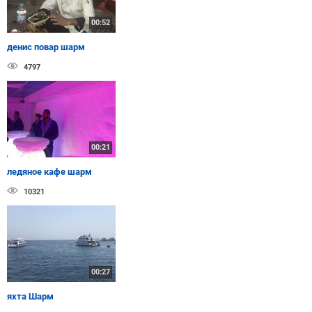
00:52
денис повар шарм
4797
00:21
ледяное кафе шарм
10321
00:27
яхта Шарм