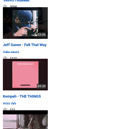
Златы Огневич
3004
03:06
Jeff Sanon - Felt That Way
(Hip-Hop)
1112
03:20
Kempeh - THE THINGS
YOU DO
515