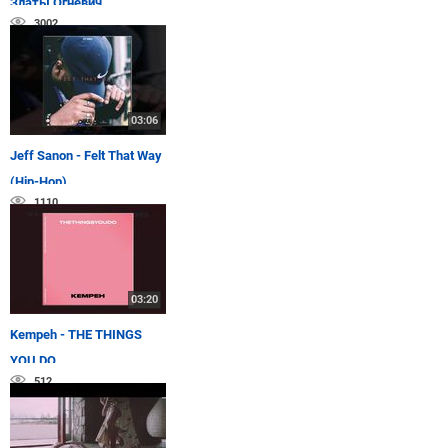
Златы Огневич
3002
03:06
Jeff Sanon - Felt That Way
(Hip-Hop)
1110
03:20
Kempeh - THE THINGS
YOU DO
512