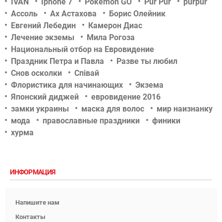
IVAN
Iphone 7
Pokémon GO
Pur Pur
purpur
Ассоль
Ах Астахова
Борис Олейник
Евгений Лебедин
Камерон Диас
Лечение экземы
Мила Рогоза
Национальный отбор на Евровидение
Праздник Петра и Павла
Разве ты любил
Снов осколки
Співай
Флористика для начинающих
Экзема
Японский диджей
евровидение 2016
замки украины
маска для волос
мир наизнанку
мода
православные праздники
финики
хурма
ИНФОРМАЦИЯ
Напишите нам
Контакты