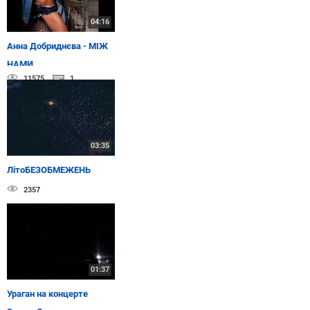
04:16
Анна Добриднєва - МІЖ
НАМИ
11575
1
03:35
ЛітоБЕЗОБМЕЖЕНЬ
2357
01:37
Ураган на концерте