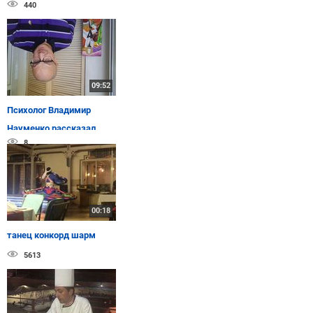
440
09:52
Психолог Владимир
Науменко рассказал
8
читательницам
tochka.net, почему ...
00:18
танец конкорд шарм
5613