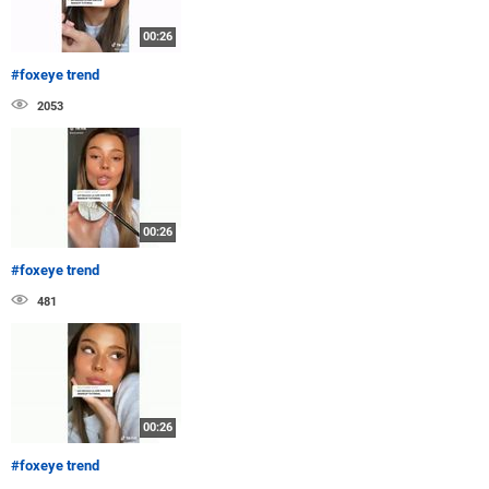
00:26
#foxeye trend
2053
00:26
#foxeye trend
481
00:26
#foxeye trend