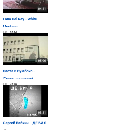
04:41
Lana Del Rey - White
Mustang
3244
05:06
Баста и Бумбокс -
'Солнца не видно'
4319
03:31
Сергей Бабкин – ДЕ БИ Я