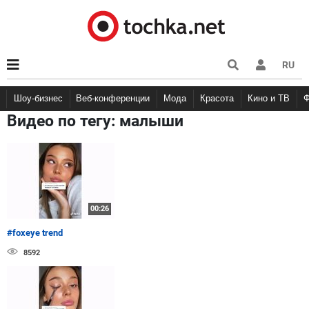
RU
Шоу-бизнес
Веб-конференции
Мода
Красота
Кино и ТВ
Видео по тегу:
малыши
00:26
#foxeye trend
8592