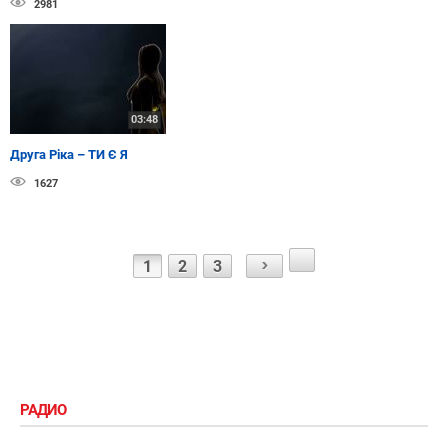
2981
03:48
Друга Ріка – ТИ Є Я
1627
1
2
3
РАДИО