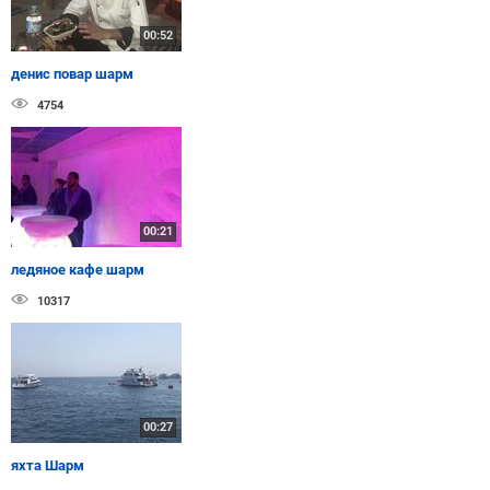
00:52
денис повар шарм
4754
00:21
ледяное кафе шарм
10317
00:27
яхта Шарм