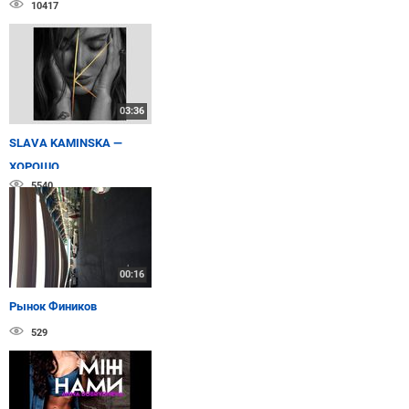
10417
03:36
SLAVA KAMINSKA —
ХОРОШО
5540
00:16
Рынок Фиников
529