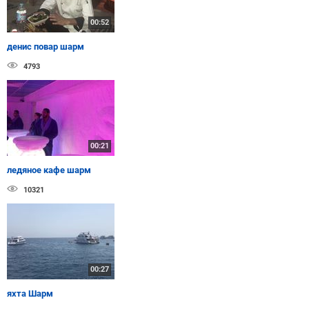
00:52
денис повар шарм
4793
00:21
ледяное кафе шарм
10321
00:27
яхта Шарм