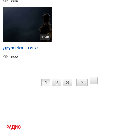
2986
03:48
Друга Ріка – ТИ Є Я
1632
1
2
3
РАДИО