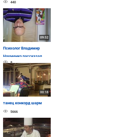
440
09:52
Психолог Владимир
Науменко рассказал
8
читательницам
tochka.net, почему ...
00:18
танец конкорд шарм
5666