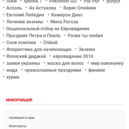
IVAN
Iphone 7
Pokémon GO
Pur Pur
purpur
Ассоль
Ах Астахова
Борис Олейник
Евгений Лебедин
Камерон Диас
Лечение экземы
Мила Рогоза
Национальный отбор на Евровидение
Праздник Петра и Павла
Разве ты любил
Снов осколки
Співай
Флористика для начинающих
Экзема
Японский диджей
евровидение 2016
замки украины
маска для волос
мир наизнанку
мода
православные праздники
финики
хурма
ИНФОРМАЦИЯ
Напишите нам
Контакты