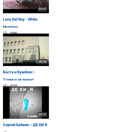
04:41
Lana Del Rey - White
Mustang
3246
05:06
Баста и Бумбокс -
'Солнца не видно'
4320
03:31
Сергей Бабкин – ДЕ БИ Я