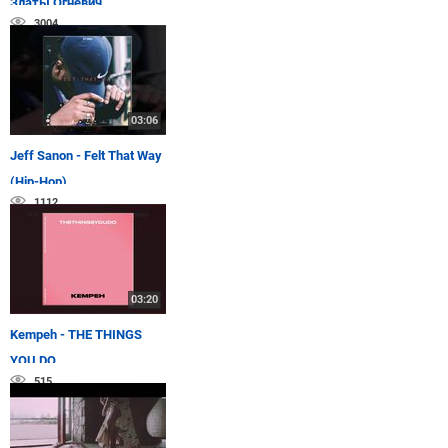
Златы Огневич
3004
03:06
Jeff Sanon - Felt That Way
(Hip-Hop)
1112
03:20
Kempeh - THE THINGS
YOU DO
515