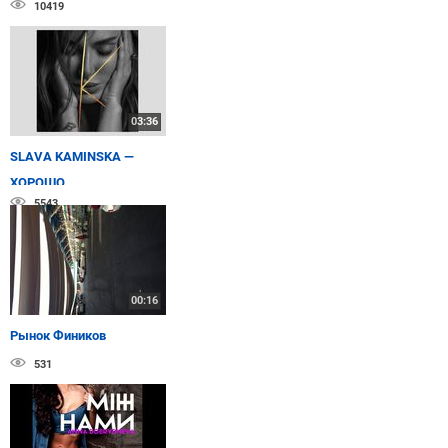
10419
03:36
SLAVA KAMINSKA —
ХОРОШО
5543
00:16
Рынок Фиников
531