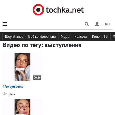
RU
Шоу-бизнес
Веб-конференции
Мода
Красота
Кино и ТВ
Видео по тегу:
выступления
00:26
#foxeye trend
8595