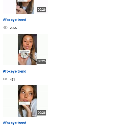
00:26
#foxeye trend
2055
00:26
#foxeye trend
481
00:26
#foxeye trend