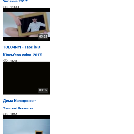
Украина 2017'
11868
03:23
TOLO4NYI - Твоє ім'я
[Прем'єра кліпа, 2017]
1681
03:32
Дима Коляденко -
Танцы-Шманцы
1592