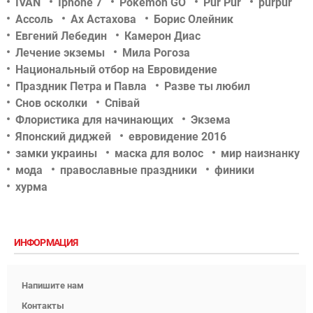
IVAN
Iphone 7
Pokémon GO
Pur Pur
purpur
Ассоль
Ах Астахова
Борис Олейник
Евгений Лебедин
Камерон Диас
Лечение экземы
Мила Рогоза
Национальный отбор на Евровидение
Праздник Петра и Павла
Разве ты любил
Снов осколки
Співай
Флористика для начинающих
Экзема
Японский диджей
евровидение 2016
замки украины
маска для волос
мир наизнанку
мода
православные праздники
финики
хурма
ИНФОРМАЦИЯ
Напишите нам
Контакты