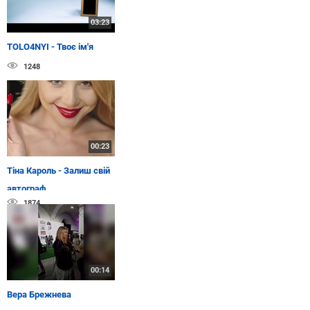
03:23
TOLO4NYI - Твоє ім'я
1248
00:23
Тіна Кароль - Залиш свій
автограф
1874
00:14
Вера Брежнева