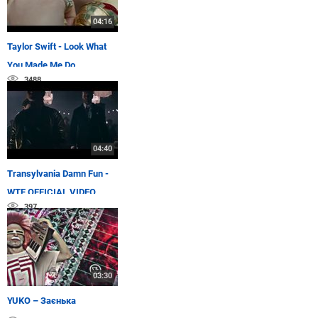
04:16
Taylor Swift - Look What
You Made Me Do
3488
04:40
Transylvania Damn Fun -
WTF OFFICIAL VIDEO
397
03:30
YUKO – Заєнька