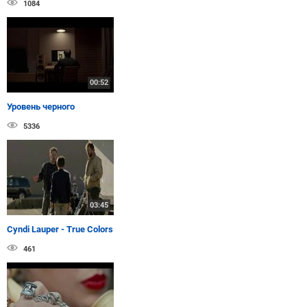
1084
00:52
Уровень черного
5336
03:45
Cyndi Lauper - True Colors
461