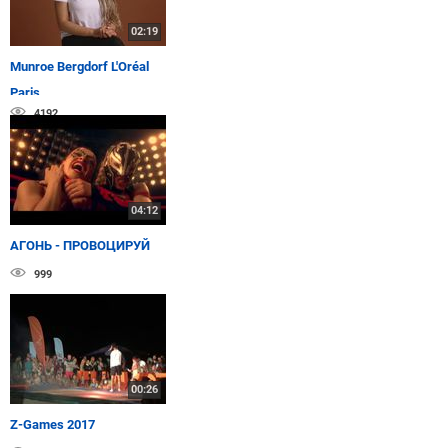
02:19
Munroe Bergdorf L'Oréal
Paris
4192
04:12
АГОНЬ - ПРОВОЦИРУЙ
999
00:26
Z-Games 2017