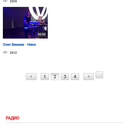
2224
00:00
Олег Винник - Нино
2512
1
2
3
4
РАДИО