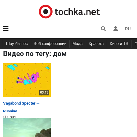
RU
Шоу-бизнес
Веб-конференции
Мода
Красота
Кино и ТВ
Видео по тегу:
дом
03:13
Vagabond Specter —
Running
751