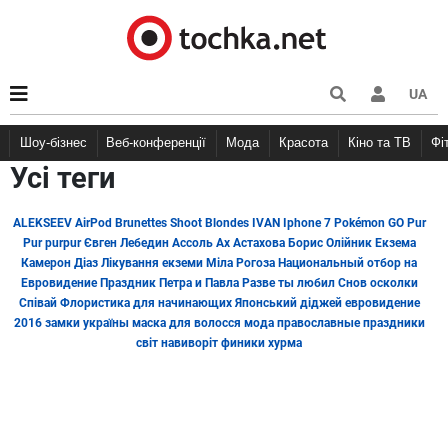
UA
Шоу-бізнес
Веб-конференції
Мода
Красота
Кіно та ТВ
Ф
Усі теги
ALEKSEEV
AirPod
Brunettes Shoot Blondes
IVAN
Iphone 7
Pokémon GO
Pur
Pur
purpur
Євген Лебедин
Ассоль
Ах Астахова
Борис Олійник
Екзема
Камерон Діаз
Лікування екземи
Міла Рогоза
Национальный отбор на
Евровидение
Праздник Петра и Павла
Разве ты любил
Снов осколки
Співай
Флористика для начинающих
Японський діджей
евровидение
2016
замки україны
маска для волосся
мода
православные праздники
світ навиворіт
финики
хурма