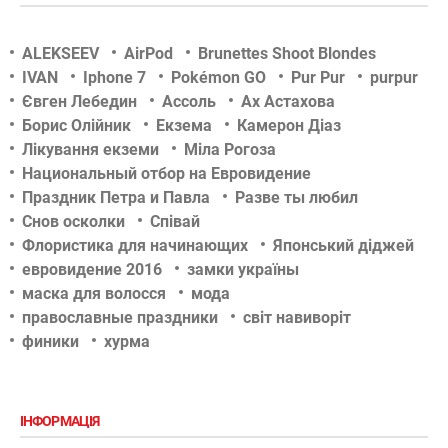
ALEKSEEV
AirPod
Brunettes Shoot Blondes
IVAN
Iphone 7
Pokémon GO
Pur Pur
purpur
Євген Лебедин
Ассоль
Ах Астахова
Борис Олійник
Екзема
Камерон Діаз
Лікування екземи
Міла Рогоза
Национальный отбор на Евровидение
Праздник Петра и Павла
Разве ты любил
Снов осколки
Співай
Флористика для начинающих
Японський діджей
евровидение 2016
замки україны
маска для волосся
мода
православные праздники
світ навиворіт
финики
хурма
ІНФОРМАЦІЯ